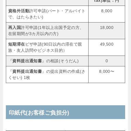
tax
)単位：円
資格外活動
許可申請(パート・アルバイト
8,000
で、はたらきたい)
再入国
許可申請(1年以上出国予定の方、
18,000
在留期間が3カ月以内の方)
短期滞在
ビザ申請(90日以内の滞在で親
49,500
族・友人訪問やビジネス目的）
『
資料提出通知書
』の相談(そうだん)
0
『
資料提出通知書
』の提出資料の作成(さ
8,000〜
くせい) 1枚
印紙代(お客様ご負担分)