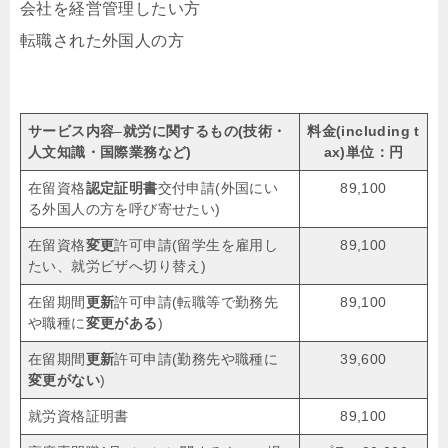
会社を経営管理したい方
転職された外国人の方
サービス内容
–
就労に関するもの(技術・
料金(including t
人文知識・国際業務など)
ax)単位：円
在留資格
認定証明書
交付申請(外国にい
89,100
る外国人の方を呼び寄せたい)
在留資格
変更
許可申請(留学生を雇用し
89,100
たい、就労ビザへ切り替え)
在留期間
更新
許可申請(転職等で勤務先
89,100
や職種に
変更がある
)
在留期間
更新
許可申請(勤務先や職種に
39,600
変更がない
)
就労資格証明書
89,100