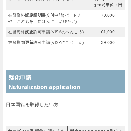
g tax
)単位：円
在留資格
認定証明書
交付申請(パートナー
79,000
や、こどもを、にほんに、よびたい)
在留資格
変更
許可申請(VISAのへんこう)
61,000
在留期間
更新
許可申請(VISAのこうしん)
39,000
帰化申請
Naturalization application
日本国籍を取得したい方
サービス内容-
帰化に関するも
料金(
including tax
)単位：